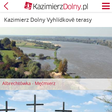
Zpět
M
Kazimierz Dolny Vyhlídkově terasy
Albrechtówka - Męćmierz