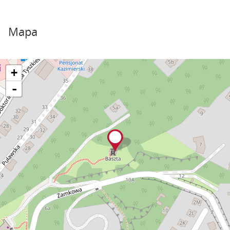
Mapa
+
-