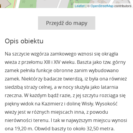
Leaflet
| ©
OpenStreetMap
contributors
Przejdź do mapy
Opis obiektu
Na szczycie wzgórza zamkowego wznosi się okrągła
wieża z przełomu XIII i XIV wieku. Baszta jako tzw. górny
zamek pełniła funkcje obronne zanim wybudowano
zamek. Niektórzy badacze twierdzą, iż była ona również
siedzibą straży celnej, a w nocy służyła jako latarnia
rzeczna. W każdym bądź razie, z jej szczytu rozciąga się
piękny widok na Kazimierz i dolinę Wisły. Wysokość
wieży jest w różnych miejscach inna, z powodu
nierówności terenu. I tak w najwyższym miejscu wynosi
ona 19,20 m. Obwód baszty to około 32,50 metra.