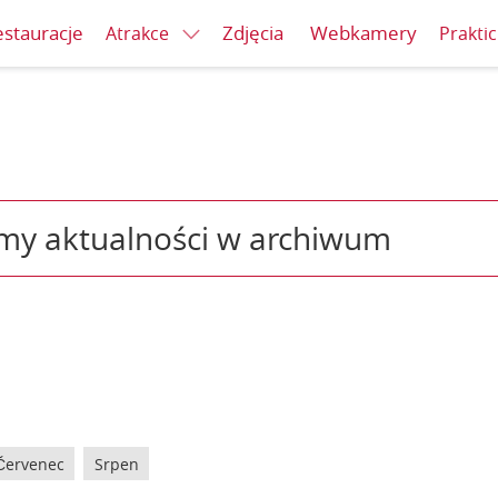
stauracje
Zdjęcia
Webkamery
Atrakce
Prakti
my aktualności w archiwum
Červenec
Srpen