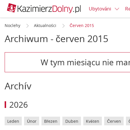
Re
Ubytováni
Noclehy
Aktualności
Červen 2015
Archiwum - červen 2015
W tym miesiącu nie ma
Archív
2026
Leden
Únor
Březen
Duben
Květen
Červen