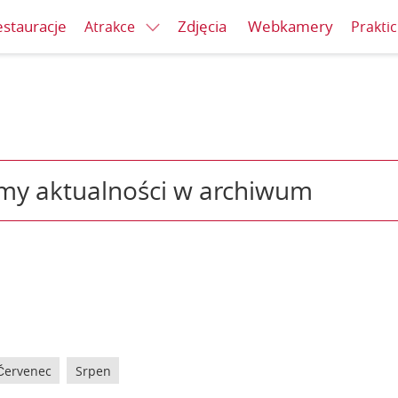
stauracje
Zdjęcia
Webkamery
Atrakce
Prakti
my aktualności w archiwum
Červenec
Srpen