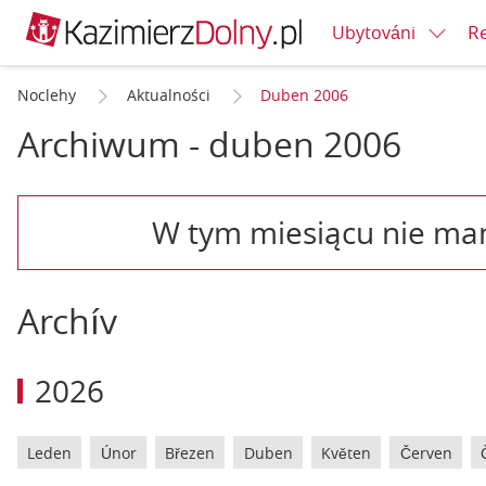
Re
Ubytováni
Noclehy
Aktualności
Duben 2006
Archiwum - duben 2006
W tym miesiącu nie ma
Archív
2026
Leden
Únor
Březen
Duben
Květen
Červen