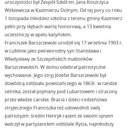
uroczystości był Zespół Szkół im. Jana Koszczyca
Witkiewicza w Kazimierzu Dolnym. Od tej pory co roku
1 listopada młodzież szkolna z terenu gminy Kazimierz
pełni przy dębach wartę honorową, a 13 kwietnia
uczestniczy w apelu katyńskim.
Franciszek Barszczewski urodził się 17 września 1903 r.
w Lublinie jako pierworodny syn Stanisława i
Władysławy ze Szczepińskich małżonków
Barszczewskich. W domu odebrał patriotyczne
wychowanie. Jego stryj Józefat Barszczewski był
dowódcą oddziału powstańczego w 1863r. w randze
setnika; został pojmany pod Lubartowem i stracony
przez władze carskie. Bracia i dzieci rodzeństwa
stryjecznego Franciszka też udowodnili swój
patriotyzm: średni Henryk razem ze swoim synem
walczył w partyzanckim oddziale Rysia, najmłodszy