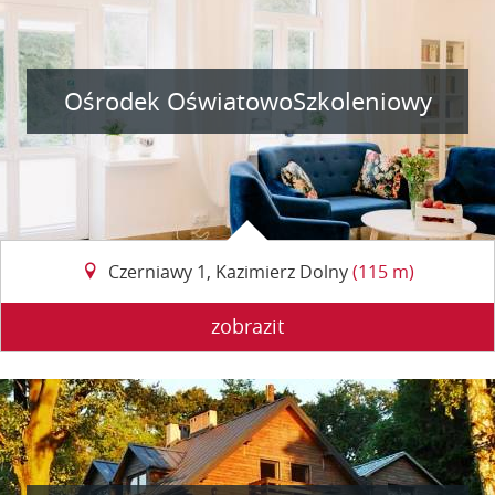
Ośrodek OświatowoSzkoleniowy
Czerniawy 1, Kazimierz Dolny
(115 m)
zobrazit