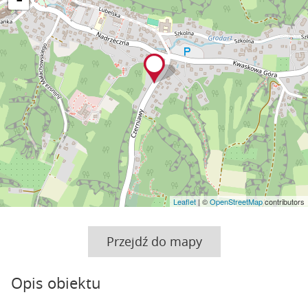
Leaflet
| ©
OpenStreetMap
contributors
Przejdź do mapy
Opis obiektu