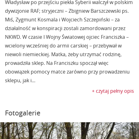
Władysław po przejściu piekła Syberii walczył w polskim
dywizjonie RAF; stryjeczni – Zbigniew Barszczewski ps.
Miś, Zygmunt Kosmala i Wojciech Szczepiński – za
działalność w konspiracji zostali zamordowani przez
NKWD. W czasie I Wojny Światowej ojciec Franciszka –
wcielony wcześniej do armii carskiej – przebywał w
niewoli niemieckiej. Matka, żeby utrzymać rodzinę,
prowadziła sklep. Na Franciszku spoczął więc
obowiązek pomocy matce zarówno przy prowadzeniu
sklepu, jak i...
+ czytaj pełny opis
Fotogalerie