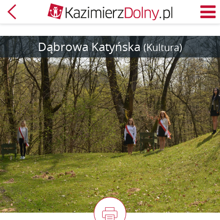
Zpět
M
Dąbrowa Katyńska
(Kultura)